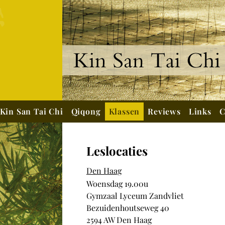
Kin San Tai Chi
Qiqong
Klassen
Reviews
Links
C
Leslocaties
Den Haag
Woensdag 19.00u
Gymzaal Lyceum Zandvliet
Bezuidenhoutseweg 40
2594 AW Den Haag